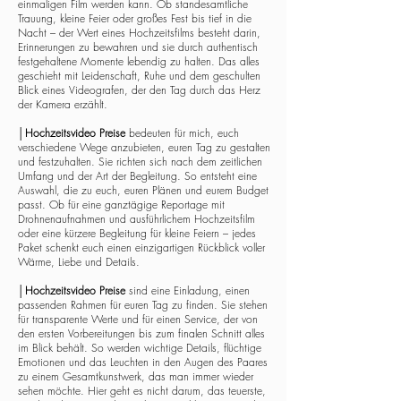
einmaligen Film werden kann. Ob standesamtliche
Trauung, kleine Feier oder großes Fest bis tief in die
Nacht – der Wert eines Hochzeitsfilms besteht darin,
Erinnerungen zu bewahren und sie durch authentisch
festgehaltene Momente lebendig zu halten. Das alles
geschieht mit Leidenschaft, Ruhe und dem geschulten
Blick eines Videografen, der den Tag durch das Herz
der Kamera erzählt.
│
Hochzeitsvideo Preise
bedeuten für mich, euch
verschiedene Wege anzubieten, euren Tag zu gestalten
und festzuhalten. Sie richten sich nach dem zeitlichen
Umfang und der Art der Begleitung. So entsteht eine
Auswahl, die zu euch, euren Plänen und eurem Budget
passt. Ob für eine ganztägige Reportage mit
Drohnenaufnahmen und ausführlichem Hochzeitsfilm
oder eine kürzere Begleitung für kleine Feiern – jedes
Paket schenkt euch einen einzigartigen Rückblick voller
Wärme, Liebe und Details.
│
Hochzeitsvideo Preise
sind eine Einladung, einen
passenden Rahmen für euren Tag zu finden. Sie stehen
für transparente Werte und für einen Service, der von
den ersten Vorbereitungen bis zum finalen Schnitt alles
im Blick behält. So werden wichtige Details, flüchtige
Emotionen und das Leuchten in den Augen des Paares
zu einem Gesamtkunstwerk, das man immer wieder
sehen möchte. Hier geht es nicht darum, das teuerste,