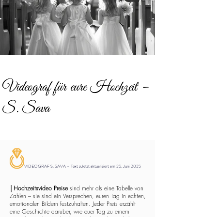
Videograf für eure Hochzeit –
S. Sava
VIDEOGRAF S. SAVA – Text zuletzt aktualisiert am 25. Juni 2025
│
Hochzeitsvideo Preise
sind mehr als eine Tabelle von
Zahlen – sie sind ein Versprechen, euren Tag in echten,
emotionalen Bildern festzuhalten. Jeder Preis erzählt
eine Geschichte darüber, wie euer Tag zu einem