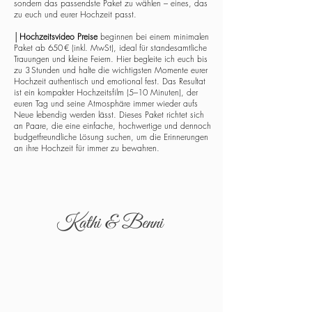
sondern das passendste Paket zu wählen – eines, das
zu euch und eurer Hochzeit passt.
│
Hochzeitsvideo Preise
beginnen bei einem minimalen
Paket ab 650 € (inkl. MwSt), ideal für standesamtliche
Trauungen und kleine Feiern. Hier begleite ich euch bis
zu 3 Stunden und halte die wichtigsten Momente eurer
Hochzeit authentisch und emotional fest. Das Resultat
ist ein kompakter Hochzeitsfilm (5–10 Minuten), der
euren Tag und seine Atmosphäre immer wieder aufs
Neue lebendig werden lässt. Dieses Paket richtet sich
an Paare, die eine einfache, hochwertige und dennoch
budgetfreundliche Lösung suchen, um die Erinnerungen
an ihre Hochzeit für immer zu bewahren.
Kathi & Benni