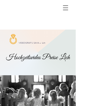
VIDEOGRAF S. SAVA –
Lich
Hochzeitsvideo Preise Lich