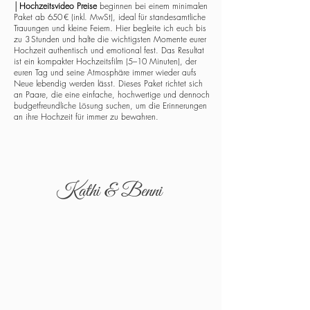
│
Hochzeitsvideo Preise
beginnen bei einem minimalen
Paket ab 650 € (inkl. MwSt), ideal für standesamtliche
Trauungen und kleine Feiern. Hier begleite ich euch bis
zu 3 Stunden und halte die wichtigsten Momente eurer
Hochzeit authentisch und emotional fest. Das Resultat
ist ein kompakter Hochzeitsfilm (5–10 Minuten), der
euren Tag und seine Atmosphäre immer wieder aufs
Neue lebendig werden lässt. Dieses Paket richtet sich
an Paare, die eine einfache, hochwertige und dennoch
budgetfreundliche Lösung suchen, um die Erinnerungen
an ihre Hochzeit für immer zu bewahren.
Kathi & Benni