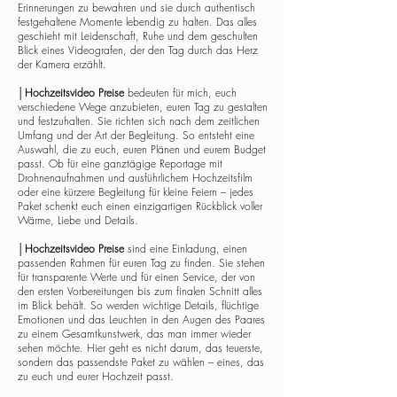
Erinnerungen zu bewahren und sie durch authentisch
festgehaltene Momente lebendig zu halten. Das alles
geschieht mit Leidenschaft, Ruhe und dem geschulten
Blick eines Videografen, der den Tag durch das Herz
der Kamera erzählt.
│
Hochzeitsvideo Preise
bedeuten für mich, euch
verschiedene Wege anzubieten, euren Tag zu gestalten
und festzuhalten. Sie richten sich nach dem zeitlichen
Umfang und der Art der Begleitung. So entsteht eine
Auswahl, die zu euch, euren Plänen und eurem Budget
passt. Ob für eine ganztägige Reportage mit
Drohnenaufnahmen und ausführlichem Hochzeitsfilm
oder eine kürzere Begleitung für kleine Feiern – jedes
Paket schenkt euch einen einzigartigen Rückblick voller
Wärme, Liebe und Details.
│
Hochzeitsvideo Preise
sind eine Einladung, einen
passenden Rahmen für euren Tag zu finden. Sie stehen
für transparente Werte und für einen Service, der von
den ersten Vorbereitungen bis zum finalen Schnitt alles
im Blick behält. So werden wichtige Details, flüchtige
Emotionen und das Leuchten in den Augen des Paares
zu einem Gesamtkunstwerk, das man immer wieder
sehen möchte. Hier geht es nicht darum, das teuerste,
sondern das passendste Paket zu wählen – eines, das
zu euch und eurer Hochzeit passt.