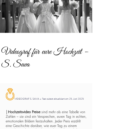
Videograf für eure Hochzeit –
S. Sava
VIDEOGRAF S. SAVA – Text zuletzt aktualisiert am 25. Juni 2025
│
Hochzeitsvideo Preise
sind mehr als eine Tabelle von
Zahlen – sie sind ein Versprechen, euren Tag in echten,
emotionalen Bildern festzuhalten. Jeder Preis erzählt
eine Geschichte darüber, wie euer Tag zu einem