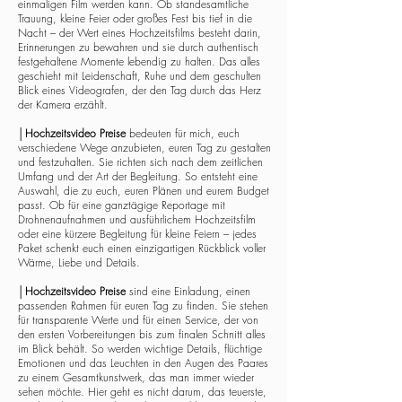
einmaligen Film werden kann. Ob standesamtliche
Trauung, kleine Feier oder großes Fest bis tief in die
Nacht – der Wert eines Hochzeitsfilms besteht darin,
Erinnerungen zu bewahren und sie durch authentisch
festgehaltene Momente lebendig zu halten. Das alles
geschieht mit Leidenschaft, Ruhe und dem geschulten
Blick eines Videografen, der den Tag durch das Herz
der Kamera erzählt.
│
Hochzeitsvideo Preise
bedeuten für mich, euch
verschiedene Wege anzubieten, euren Tag zu gestalten
und festzuhalten. Sie richten sich nach dem zeitlichen
Umfang und der Art der Begleitung. So entsteht eine
Auswahl, die zu euch, euren Plänen und eurem Budget
passt. Ob für eine ganztägige Reportage mit
Drohnenaufnahmen und ausführlichem Hochzeitsfilm
oder eine kürzere Begleitung für kleine Feiern – jedes
Paket schenkt euch einen einzigartigen Rückblick voller
Wärme, Liebe und Details.
│
Hochzeitsvideo Preise
sind eine Einladung, einen
passenden Rahmen für euren Tag zu finden. Sie stehen
für transparente Werte und für einen Service, der von
den ersten Vorbereitungen bis zum finalen Schnitt alles
im Blick behält. So werden wichtige Details, flüchtige
Emotionen und das Leuchten in den Augen des Paares
zu einem Gesamtkunstwerk, das man immer wieder
sehen möchte. Hier geht es nicht darum, das teuerste,