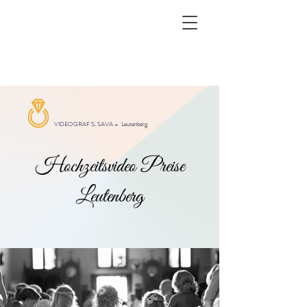
VIDEOGRAF S. SAVA –
Leutenberg
Hochzeitsvideo Preise
Leutenberg