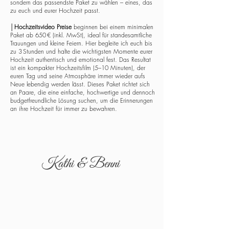
sondern das passendste Paket zu wählen – eines, das
zu euch und eurer Hochzeit passt.
│
Hochzeitsvideo Preise
beginnen bei einem minimalen
Paket ab 650 € (inkl. MwSt), ideal für standesamtliche
Trauungen und kleine Feiern. Hier begleite ich euch bis
zu 3 Stunden und halte die wichtigsten Momente eurer
Hochzeit authentisch und emotional fest. Das Resultat
ist ein kompakter Hochzeitsfilm (5–10 Minuten), der
euren Tag und seine Atmosphäre immer wieder aufs
Neue lebendig werden lässt. Dieses Paket richtet sich
an Paare, die eine einfache, hochwertige und dennoch
budgetfreundliche Lösung suchen, um die Erinnerungen
an ihre Hochzeit für immer zu bewahren.
Kathi & Benni