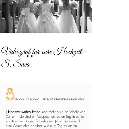
Videograf für eure Hochzeit –
S. Sava
VIDEOGRAF S. SAVA – Text zuletzt aktualisiert am 25. Juni 2025
│
Hochzeitsvideo Preise
sind mehr als eine Tabelle von
Zahlen – sie sind ein Versprechen, euren Tag in echten,
emotionalen Bildern festzuhalten. Jeder Preis erzählt
eine Geschichte darüber, wie euer Tag zu einem