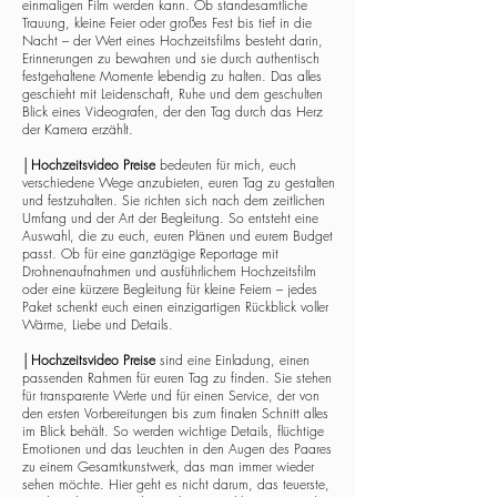
einmaligen Film werden kann. Ob standesamtliche
Trauung, kleine Feier oder großes Fest bis tief in die
Nacht – der Wert eines Hochzeitsfilms besteht darin,
Erinnerungen zu bewahren und sie durch authentisch
festgehaltene Momente lebendig zu halten. Das alles
geschieht mit Leidenschaft, Ruhe und dem geschulten
Blick eines Videografen, der den Tag durch das Herz
der Kamera erzählt.
│
Hochzeitsvideo Preise
bedeuten für mich, euch
verschiedene Wege anzubieten, euren Tag zu gestalten
und festzuhalten. Sie richten sich nach dem zeitlichen
Umfang und der Art der Begleitung. So entsteht eine
Auswahl, die zu euch, euren Plänen und eurem Budget
passt. Ob für eine ganztägige Reportage mit
Drohnenaufnahmen und ausführlichem Hochzeitsfilm
oder eine kürzere Begleitung für kleine Feiern – jedes
Paket schenkt euch einen einzigartigen Rückblick voller
Wärme, Liebe und Details.
│
Hochzeitsvideo Preise
sind eine Einladung, einen
passenden Rahmen für euren Tag zu finden. Sie stehen
für transparente Werte und für einen Service, der von
den ersten Vorbereitungen bis zum finalen Schnitt alles
im Blick behält. So werden wichtige Details, flüchtige
Emotionen und das Leuchten in den Augen des Paares
zu einem Gesamtkunstwerk, das man immer wieder
sehen möchte. Hier geht es nicht darum, das teuerste,