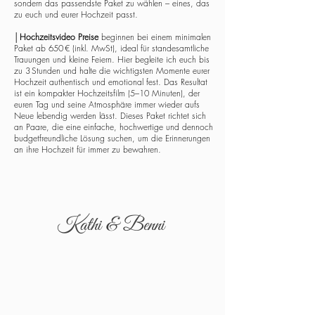
sondern das passendste Paket zu wählen – eines, das
zu euch und eurer Hochzeit passt.
│
Hochzeitsvideo Preise
beginnen bei einem minimalen
Paket ab 650 € (inkl. MwSt), ideal für standesamtliche
Trauungen und kleine Feiern. Hier begleite ich euch bis
zu 3 Stunden und halte die wichtigsten Momente eurer
Hochzeit authentisch und emotional fest. Das Resultat
ist ein kompakter Hochzeitsfilm (5–10 Minuten), der
euren Tag und seine Atmosphäre immer wieder aufs
Neue lebendig werden lässt. Dieses Paket richtet sich
an Paare, die eine einfache, hochwertige und dennoch
budgetfreundliche Lösung suchen, um die Erinnerungen
an ihre Hochzeit für immer zu bewahren.
Kathi & Benni