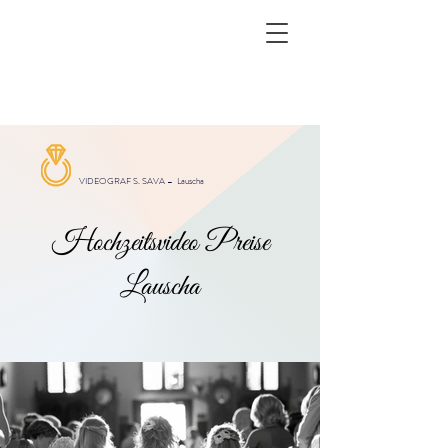
VIDEOGRAF S. SAVA –
Lauscha
Hochzeitsvideo Preise
Lauscha