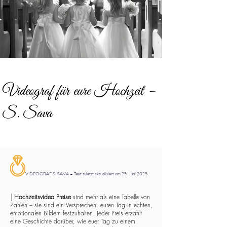
Videograf für eure Hochzeit –
S. Sava
VIDEOGRAF S. SAVA – Text zuletzt aktualisiert am 25. Juni 2025
│
Hochzeitsvideo Preise
sind mehr als eine Tabelle von
Zahlen – sie sind ein Versprechen, euren Tag in echten,
emotionalen Bildern festzuhalten. Jeder Preis erzählt
eine Geschichte darüber, wie euer Tag zu einem