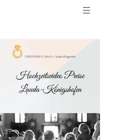
VIDEOGRAF S. SAVA –
Lauda-Königshofen
Hochzeitsvideo Preise
Lauda-Königshofen