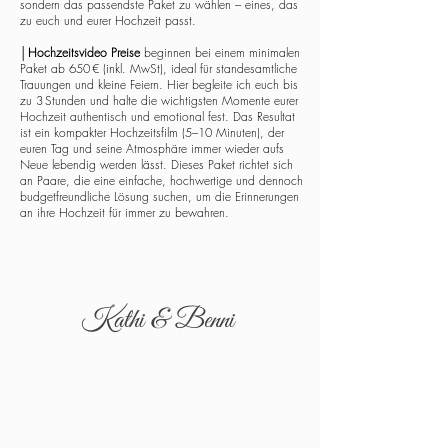
sondern das passendste Paket zu wählen – eines, das
zu euch und eurer Hochzeit passt.
│
Hochzeitsvideo Preise
beginnen bei einem minimalen
Paket ab 650 € (inkl. MwSt), ideal für standesamtliche
Trauungen und kleine Feiern. Hier begleite ich euch bis
zu 3 Stunden und halte die wichtigsten Momente eurer
Hochzeit authentisch und emotional fest. Das Resultat
ist ein kompakter Hochzeitsfilm (5–10 Minuten), der
euren Tag und seine Atmosphäre immer wieder aufs
Neue lebendig werden lässt. Dieses Paket richtet sich
an Paare, die eine einfache, hochwertige und dennoch
budgetfreundliche Lösung suchen, um die Erinnerungen
an ihre Hochzeit für immer zu bewahren.
Kathi & Benni