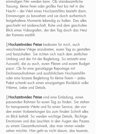
einmaligen Film werden kann. Ob standesamtliche
Trauung, kleine Feier oder großes Fest bis tief in die
Nacht – der Wert eines Hochzeitsfilms besteht darin,
Erinnerungen zu bewahren und sie durch authentisch
festgehaltene Momente lebendig zu halten. Das alles
geschieht mit Leidenschaft, Ruhe und dem geschulten
Blick eines Videografen, der den Tag durch das Herz
der Kamera erzählt.
│
Hochzeitsvideo Preise
bedeuten für mich, euch
verschiedene Wege anzubieten, euren Tag zu gestalten
und festzuhalten. Sie richten sich nach dem zeitlichen
Umfang und der Art der Begleitung. So entsteht eine
Auswahl, die zu euch, euren Plänen und eurem Budget
passt. Ob für eine ganztägige Reportage mit
Drohnenaufnahmen und ausführlichem Hochzeitsfilm
oder eine kürzere Begleitung für kleine Feiern – jedes
Paket schenkt euch einen einzigartigen Rückblick voller
Wärme, Liebe und Details.
│
Hochzeitsvideo Preise
sind eine Einladung, einen
passenden Rahmen für euren Tag zu finden. Sie stehen
für transparente Werte und für einen Service, der von
den ersten Vorbereitungen bis zum finalen Schnitt alles
im Blick behält. So werden wichtige Details, flüchtige
Emotionen und das Leuchten in den Augen des Paares
zu einem Gesamtkunstwerk, das man immer wieder
sehen möchte. Hier geht es nicht darum, das teuerste,