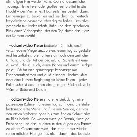
einmaligen Film werden kann. Ob standesamtliche
Trauung, kleine Feier oder großes Fest bis tief in die
Nacht – der Wert eines Hochzeitsfilms besteht darin,
Erinnerungen zu bewahren und sie durch authentisch
festgehaltene Momente lebendig zu halten. Das alles
geschieht mit Leidenschaft, Ruhe und dem geschulten
Blick eines Videografen, der den Tag durch das Herz
der Kamera erzählt.
│
Hochzeitsvideo Preise
bedeuten für mich, euch
verschiedene Wege anzubieten, euren Tag zu gestalten
und festzuhalten. Sie richten sich nach dem zeitlichen
Umfang und der Art der Begleitung. So entsteht eine
Auswahl, die zu euch, euren Plänen und eurem Budget
passt. Ob für eine ganztägige Reportage mit
Drohnenaufnahmen und ausführlichem Hochzeitsfilm
oder eine kürzere Begleitung für kleine Feiern – jedes
Paket schenkt euch einen einzigartigen Rückblick voller
Wärme, Liebe und Details.
│
Hochzeitsvideo Preise
sind eine Einladung, einen
passenden Rahmen für euren Tag zu finden. Sie stehen
für transparente Werte und für einen Service, der von
den ersten Vorbereitungen bis zum finalen Schnitt alles
im Blick behält. So werden wichtige Details, flüchtige
Emotionen und das Leuchten in den Augen des Paares
zu einem Gesamtkunstwerk, das man immer wieder
sehen möchte. Hier geht es nicht darum, das teuerste,