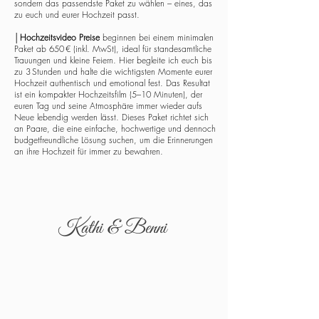
sondern das passendste Paket zu wählen – eines, das
zu euch und eurer Hochzeit passt.
│
Hochzeitsvideo Preise
beginnen bei einem minimalen
Paket ab 650 € (inkl. MwSt), ideal für standesamtliche
Trauungen und kleine Feiern. Hier begleite ich euch bis
zu 3 Stunden und halte die wichtigsten Momente eurer
Hochzeit authentisch und emotional fest. Das Resultat
ist ein kompakter Hochzeitsfilm (5–10 Minuten), der
euren Tag und seine Atmosphäre immer wieder aufs
Neue lebendig werden lässt. Dieses Paket richtet sich
an Paare, die eine einfache, hochwertige und dennoch
budgetfreundliche Lösung suchen, um die Erinnerungen
an ihre Hochzeit für immer zu bewahren.
Kathi & Benni