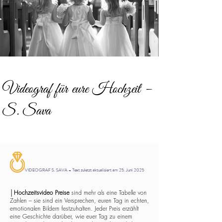
Videograf für eure Hochzeit –
S. Sava
VIDEOGRAF S. SAVA – Text zuletzt aktualisiert am 25. Juni 2025
│
Hochzeitsvideo Preise
sind mehr als eine Tabelle von
Zahlen – sie sind ein Versprechen, euren Tag in echten,
emotionalen Bildern festzuhalten. Jeder Preis erzählt
eine Geschichte darüber, wie euer Tag zu einem