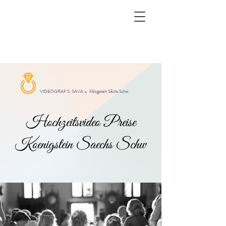
VIDEOGRAF S. SAVA –
Königstein Sächs Schw
Hochzeitsvideo Preise
Koenigstein Saechs Schw