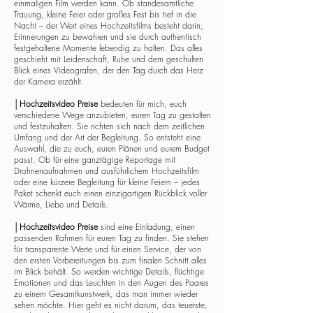
einmaligen Film werden kann. Ob standesamtliche
Trauung, kleine Feier oder großes Fest bis tief in die
Nacht – der Wert eines Hochzeitsfilms besteht darin,
Erinnerungen zu bewahren und sie durch authentisch
festgehaltene Momente lebendig zu halten. Das alles
geschieht mit Leidenschaft, Ruhe und dem geschulten
Blick eines Videografen, der den Tag durch das Herz
der Kamera erzählt.
│
Hochzeitsvideo Preise
bedeuten für mich, euch
verschiedene Wege anzubieten, euren Tag zu gestalten
und festzuhalten. Sie richten sich nach dem zeitlichen
Umfang und der Art der Begleitung. So entsteht eine
Auswahl, die zu euch, euren Plänen und eurem Budget
passt. Ob für eine ganztägige Reportage mit
Drohnenaufnahmen und ausführlichem Hochzeitsfilm
oder eine kürzere Begleitung für kleine Feiern – jedes
Paket schenkt euch einen einzigartigen Rückblick voller
Wärme, Liebe und Details.
│
Hochzeitsvideo Preise
sind eine Einladung, einen
passenden Rahmen für euren Tag zu finden. Sie stehen
für transparente Werte und für einen Service, der von
den ersten Vorbereitungen bis zum finalen Schnitt alles
im Blick behält. So werden wichtige Details, flüchtige
Emotionen und das Leuchten in den Augen des Paares
zu einem Gesamtkunstwerk, das man immer wieder
sehen möchte. Hier geht es nicht darum, das teuerste,