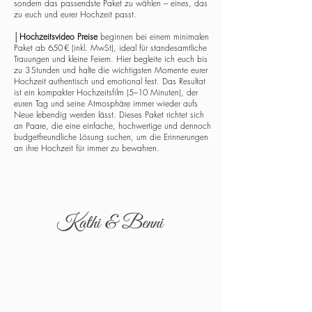
sondern das passendste Paket zu wählen – eines, das
zu euch und eurer Hochzeit passt.
│
Hochzeitsvideo Preise
beginnen bei einem minimalen
Paket ab 650 € (inkl. MwSt), ideal für standesamtliche
Trauungen und kleine Feiern. Hier begleite ich euch bis
zu 3 Stunden und halte die wichtigsten Momente eurer
Hochzeit authentisch und emotional fest. Das Resultat
ist ein kompakter Hochzeitsfilm (5–10 Minuten), der
euren Tag und seine Atmosphäre immer wieder aufs
Neue lebendig werden lässt. Dieses Paket richtet sich
an Paare, die eine einfache, hochwertige und dennoch
budgetfreundliche Lösung suchen, um die Erinnerungen
an ihre Hochzeit für immer zu bewahren.
Kathi & Benni