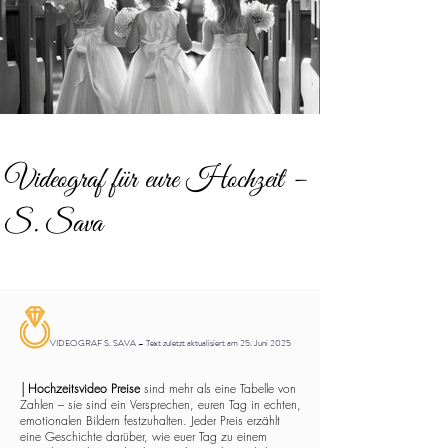
Videograf für eure Hochzeit –
S. Sava
VIDEOGRAF S. SAVA – Text zuletzt aktualisiert am 25. Juni 2025
│
Hochzeitsvideo Preise
sind mehr als eine Tabelle von
Zahlen – sie sind ein Versprechen, euren Tag in echten,
emotionalen Bildern festzuhalten. Jeder Preis erzählt
eine Geschichte darüber, wie euer Tag zu einem