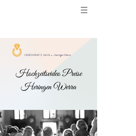
VIDEOGRAF S. SAVA –
Heringen Werra
Hochzeitsvideo Preise
Heringen Werra