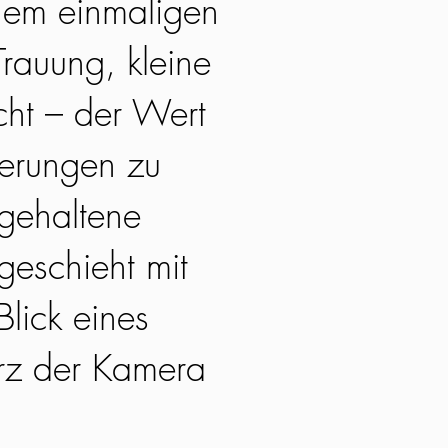
nem einmaligen
rauung, kleine
acht – der Wert
nerungen zu
tgehaltene
geschieht mit
lick eines
rz der Kamera