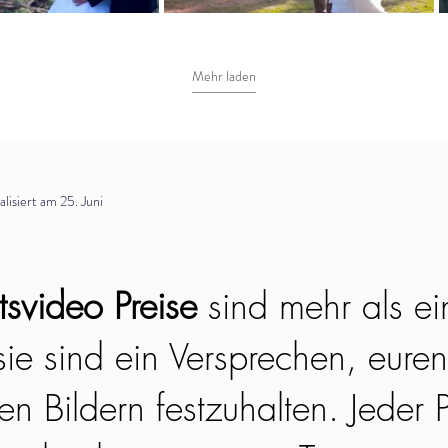
Mehr laden
isiert am 25. Juni
svideo Preise
sind mehr als ei
ie sind ein Versprechen, euren
n Bildern festzuhalten. Jeder P