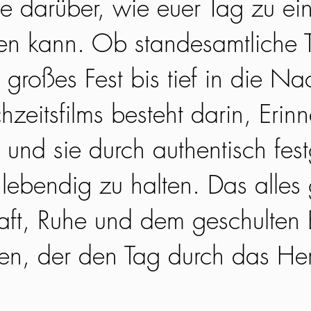
e darüber, wie euer Tag zu ei
en kann. Ob standesamtliche T
 großes Fest bis tief in die N
hzeitsfilms besteht darin, Erin
und sie durch authentisch fes
ebendig zu halten. Das alles 
aft, Ruhe und dem geschulten B
en, der den Tag durch das He