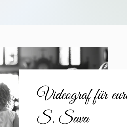
Videograf für eu
S. Sava