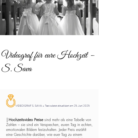
Videograf für eure Hochzeit –
S. Sava
VIDEOGRAF S. SAVA – Text zuletzt aktualisiert am 25. Juni 2025
│
Hochzeitsvideo Preise
sind mehr als eine Tabelle von
Zahlen – sie sind ein Versprechen, euren Tag in echten,
emotionalen Bildern festzuhalten. Jeder Preis erzählt
eine Geschichte darüber, wie euer Tag zu einem