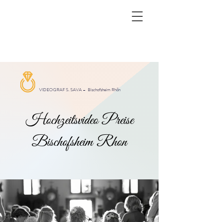
VIDEOGRAF S. SAVA –
Bischofsheim Rhön
Hochzeitsvideo Preise
Bischofsheim Rhon