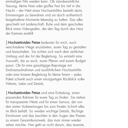
einmaligen Film werden kann. Ob standesamtliche
Trauung, kleine Feier oder großes Fest bis tief in die
Nacht – der Wert eines Hochzeitsfilms besteht darin,
Erinnerungen zu bewahren und sie durch authentisch
festgehaltene Momente lebendig zu halten. Das alles
geschieht mit Leidenschaft, Ruhe und dem geschulten
Blick eines Videografen, der den Tag durch das Herz
der Kamera erzählt.
│
Hochzeitsvideo Preise
bedeuten für mich, euch
verschiedene Wege anzubieten, euren Tag zu gestalten
und festzuhalten. Sie richten sich nach dem zeitlichen
Umfang und der Art der Begleitung. So entsteht eine
Auswahl, die zu euch, euren Plänen und eurem Budget
passt. Ob für eine ganztägige Reportage mit
Drohnenaufnahmen und ausführlichem Hochzeitsfilm
oder eine kürzere Begleitung für kleine Feiern – jedes
Paket schenkt euch einen einzigartigen Rückblick voller
Wärme, Liebe und Details.
│
Hochzeitsvideo Preise
sind eine Einladung, einen
passenden Rahmen für euren Tag zu finden. Sie stehen
für transparente Werte und für einen Service, der von
den ersten Vorbereitungen bis zum finalen Schnitt alles
im Blick behält. So werden wichtige Details, flüchtige
Emotionen und das Leuchten in den Augen des Paares
zu einem Gesamtkunstwerk, das man immer wieder
sehen möchte. Hier geht es nicht darum, das teuerste,