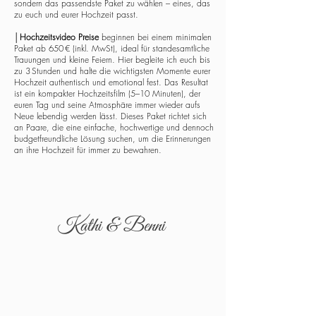
sondern das passendste Paket zu wählen – eines, das
zu euch und eurer Hochzeit passt.
│
Hochzeitsvideo Preise
beginnen bei einem minimalen
Paket ab 650 € (inkl. MwSt), ideal für standesamtliche
Trauungen und kleine Feiern. Hier begleite ich euch bis
zu 3 Stunden und halte die wichtigsten Momente eurer
Hochzeit authentisch und emotional fest. Das Resultat
ist ein kompakter Hochzeitsfilm (5–10 Minuten), der
euren Tag und seine Atmosphäre immer wieder aufs
Neue lebendig werden lässt. Dieses Paket richtet sich
an Paare, die eine einfache, hochwertige und dennoch
budgetfreundliche Lösung suchen, um die Erinnerungen
an ihre Hochzeit für immer zu bewahren.
Kathi & Benni