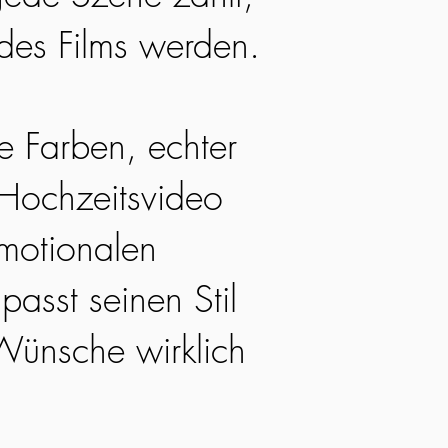
 des Films werden.
he Farben, echter
 Hochzeitsvideo
emotionalen
passt seinen Stil
Wünsche wirklich