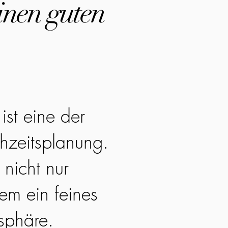
inen guten
ist eine der
hzeitsplanung.
 nicht nur
em ein feines
sphäre.