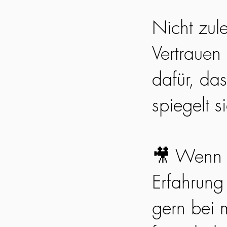
Nicht zul
Vertrauen
dafür, da
spiegelt s
🎥 Wenn 
Erfahrung
gern bei m