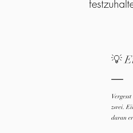
festzuhalt
💡 E
Vergesst
zwei. E
daran er