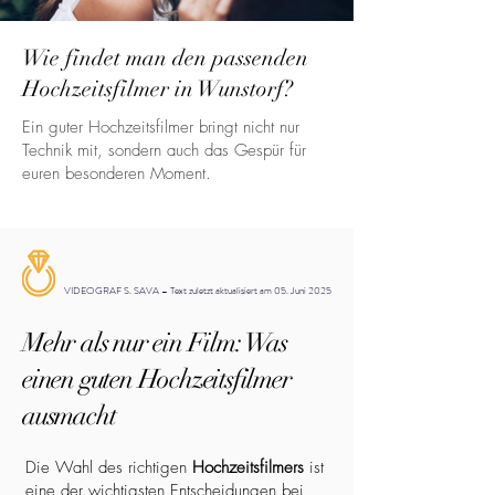
Wie findet man den passenden
Hochzeitsfilmer in Wunstorf?
Ein guter Hochzeitsfilmer bringt nicht nur
Technik mit, sondern auch das Gespür für
euren besonderen Moment.
VIDEOGRAF S. SAVA – Text zuletzt aktualisiert am 05. Juni 2025
Mehr als nur ein Film: Was
einen guten Hochzeitsfilmer
ausmacht
Die Wahl des richtigen
Hochzeitsfilmers
ist
eine der wichtigsten Entscheidungen bei