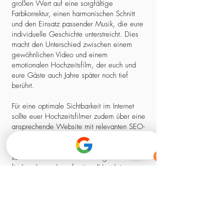
großen Wert auf eine sorgfältige
Farbkorrektur, einen harmonischen Schnitt
und den Einsatz passender Musik, die eure
individuelle Geschichte unterstreicht. Dies
macht den Unterschied zwischen einem
gewöhnlichen Video und einem
emotionalen Hochzeitsfilm, der euch und
eure Gäste auch Jahre später noch tief
berührt.
Für eine optimale Sichtbarkeit im Internet
sollte euer Hochzeitsfilmer zudem über eine
ansprechende Website mit relevanten SEO-
Elementen verfügen. So stellt ihr sicher,
dass ihr nicht nur einen kreativen Experten,
sondern auch einen zuverlässigen Partner
findet, der euch professionell begleitet –
von der ersten Kontaktaufnahme bis zum
fertigen Film.