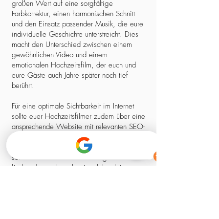
großen Wert auf eine sorgfältige
Farbkorrektur, einen harmonischen Schnitt
und den Einsatz passender Musik, die eure
individuelle Geschichte unterstreicht. Dies
macht den Unterschied zwischen einem
gewöhnlichen Video und einem
emotionalen Hochzeitsfilm, der euch und
eure Gäste auch Jahre später noch tief
berührt.
Für eine optimale Sichtbarkeit im Internet
sollte euer Hochzeitsfilmer zudem über eine
ansprechende Website mit relevanten SEO-
Elementen verfügen. So stellt ihr sicher,
dass ihr nicht nur einen kreativen Experten,
sondern auch einen zuverlässigen Partner
findet, der euch professionell begleitet –
von der ersten Kontaktaufnahme bis zum
fertigen Film.