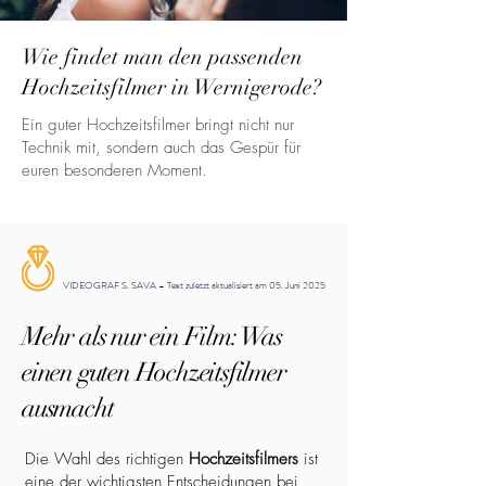
Wie findet man den passenden
Hochzeitsfilmer in Wernigerode?
Ein guter Hochzeitsfilmer bringt nicht nur
Technik mit, sondern auch das Gespür für
euren besonderen Moment.
VIDEOGRAF S. SAVA – Text zuletzt aktualisiert am 05. Juni 2025
Mehr als nur ein Film: Was
einen guten Hochzeitsfilmer
ausmacht
Die Wahl des richtigen
Hochzeitsfilmers
ist
eine der wichtigsten Entscheidungen bei