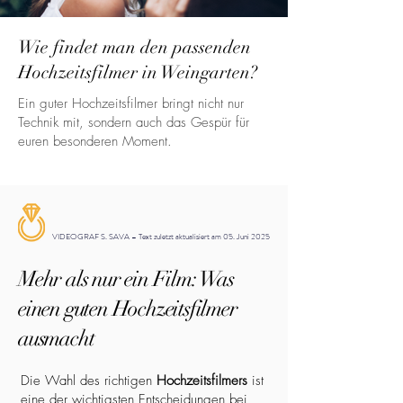
Wie findet man den passenden
Hochzeitsfilmer in Weingarten?
Ein guter Hochzeitsfilmer bringt nicht nur
Technik mit, sondern auch das Gespür für
euren besonderen Moment.
VIDEOGRAF S. SAVA – Text zuletzt aktualisiert am 05. Juni 2025
Mehr als nur ein Film: Was
einen guten Hochzeitsfilmer
ausmacht
Die Wahl des richtigen
Hochzeitsfilmers
ist
eine der wichtigsten Entscheidungen bei