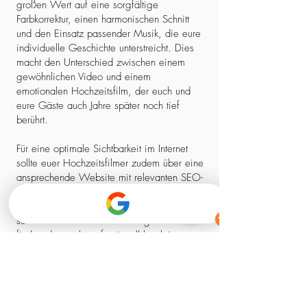
großen Wert auf eine sorgfältige
Farbkorrektur, einen harmonischen Schnitt
und den Einsatz passender Musik, die eure
individuelle Geschichte unterstreicht. Dies
macht den Unterschied zwischen einem
gewöhnlichen Video und einem
emotionalen Hochzeitsfilm, der euch und
eure Gäste auch Jahre später noch tief
berührt.
Für eine optimale Sichtbarkeit im Internet
sollte euer Hochzeitsfilmer zudem über eine
ansprechende Website mit relevanten SEO-
Elementen verfügen. So stellt ihr sicher,
dass ihr nicht nur einen kreativen Experten,
sondern auch einen zuverlässigen Partner
findet, der euch professionell begleitet –
von der ersten Kontaktaufnahme bis zum
fertigen Film.