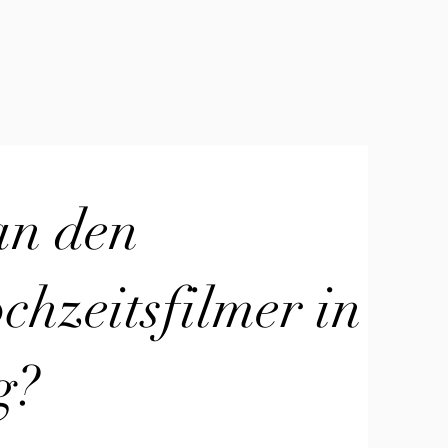
an den
hzeitsfilmer in
g?