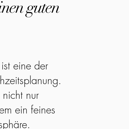
inen guten
ist eine der
hzeitsplanung.
 nicht nur
em ein feines
sphäre.