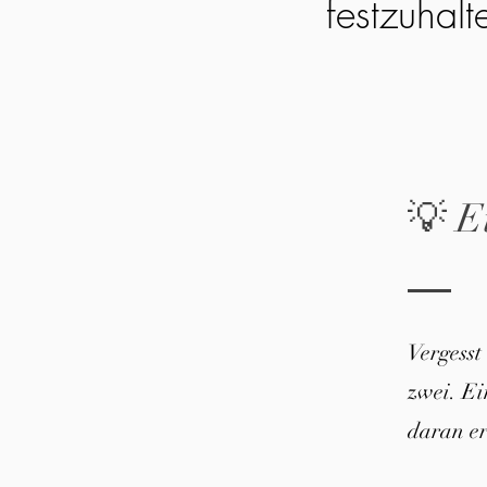
festzuhalt
💡 E
Vergesst
zwei. E
daran er