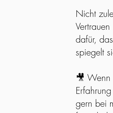
Nicht zul
Vertrauen
dafür, da
spiegelt s
🎥 Wenn 
Erfahrung
gern bei m