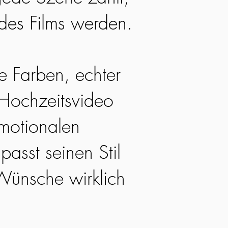
 des Films werden.
he Farben, echter
 Hochzeitsvideo
emotionalen
passt seinen Stil
Wünsche wirklich