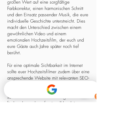
großen Wert auf eine sorgfältige
Farbkorrektur, einen harmonischen Schnitt
und den Einsatz passender Musik, die eure
individuelle Geschichte unterstreicht. Dies
macht den Unterschied zwischen einem
gewöhnlichen Video und einem
emotionalen Hochzeitsfilm, der euch und
eure Gäste auch Jahre später noch tief
berührt.
Für eine optimale Sichtbarkeit im Internet
sollte euer Hochzeitsfilmer zudem über eine
ansprechende Website mit relevanten SEO-
Elementen verfügen. So stellt ihr sicher,
dass ihr nicht nur einen kreativen Experten,
sondern auch einen zuverlässigen Partner
findet, der euch professionell begleitet –
von der ersten Kontaktaufnahme bis zum
fertigen Film.