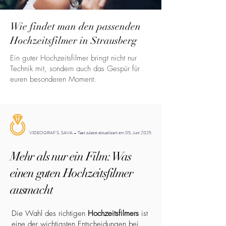
Wie findet man den passenden
Hochzeitsfilmer in Strausberg
Ein guter Hochzeitsfilmer bringt nicht nur
Technik mit, sondern auch das Gespür für
euren besonderen Moment.
VIDEOGRAF S. SAVA – Text zuletzt aktualisiert am 05. Juni 2025
Mehr als nur ein Film: Was
einen guten Hochzeitsfilmer
ausmacht
Die Wahl des richtigen
Hochzeitsfilmers
ist
eine der wichtigsten Entscheidungen bei