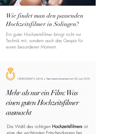
Wie findet man den passenden
Hochzeitsfilmer in Solingen?
Ein guter Hochzeitsfilmer bringt nicht nur
Technik mit, sondern auch das Gespür für
euren besonderen Moment.
VIDEOGRAF S. SAVA – Text zuletzt aktualisiert am 05. Juni 2025
Mehr als nur ein Film: Was
einen guten Hochzeitsfilmer
ausmacht
Die Wahl des richtigen
Hochzeitsfilmers
ist
eine der wichtigsten Entscheidungen bei