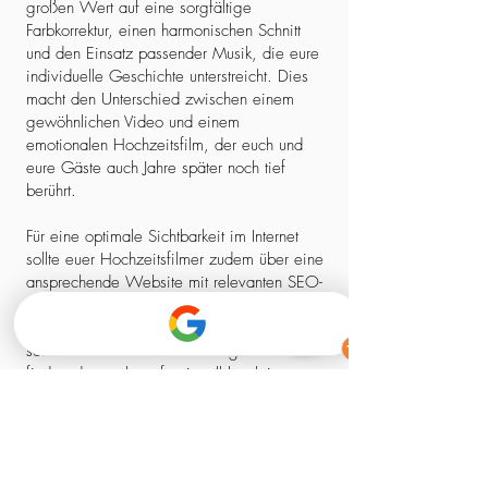
großen Wert auf eine sorgfältige
Farbkorrektur, einen harmonischen Schnitt
und den Einsatz passender Musik, die eure
individuelle Geschichte unterstreicht. Dies
macht den Unterschied zwischen einem
gewöhnlichen Video und einem
emotionalen Hochzeitsfilm, der euch und
eure Gäste auch Jahre später noch tief
berührt.
Für eine optimale Sichtbarkeit im Internet
sollte euer Hochzeitsfilmer zudem über eine
ansprechende Website mit relevanten SEO-
Elementen verfügen. So stellt ihr sicher,
dass ihr nicht nur einen kreativen Experten,
sondern auch einen zuverlässigen Partner
findet, der euch professionell begleitet –
von der ersten Kontaktaufnahme bis zum
fertigen Film.