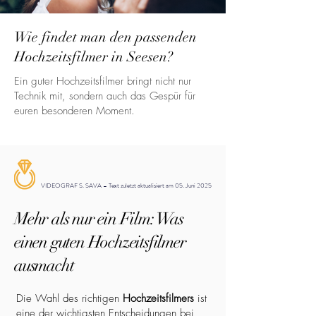
Wie findet man den passenden
Hochzeitsfilmer in Seesen?
Ein guter Hochzeitsfilmer bringt nicht nur
Technik mit, sondern auch das Gespür für
euren besonderen Moment.
VIDEOGRAF S. SAVA – Text zuletzt aktualisiert am 05. Juni 2025
Mehr als nur ein Film: Was
einen guten Hochzeitsfilmer
ausmacht
Die Wahl des richtigen
Hochzeitsfilmers
ist
eine der wichtigsten Entscheidungen bei