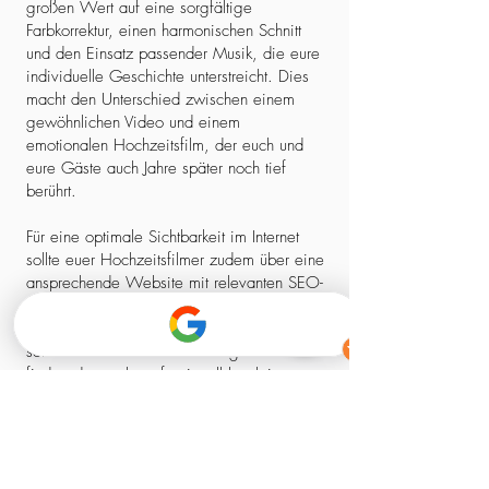
großen Wert auf eine sorgfältige
Farbkorrektur, einen harmonischen Schnitt
und den Einsatz passender Musik, die eure
individuelle Geschichte unterstreicht. Dies
macht den Unterschied zwischen einem
gewöhnlichen Video und einem
emotionalen Hochzeitsfilm, der euch und
eure Gäste auch Jahre später noch tief
berührt.
Für eine optimale Sichtbarkeit im Internet
sollte euer Hochzeitsfilmer zudem über eine
ansprechende Website mit relevanten SEO-
Elementen verfügen. So stellt ihr sicher,
dass ihr nicht nur einen kreativen Experten,
sondern auch einen zuverlässigen Partner
findet, der euch professionell begleitet –
von der ersten Kontaktaufnahme bis zum
fertigen Film.