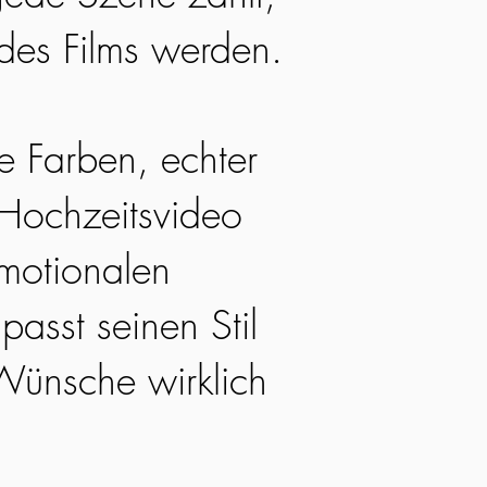
 des Films werden.
he Farben, echter
 Hochzeitsvideo
emotionalen
passt seinen Stil
Wünsche wirklich