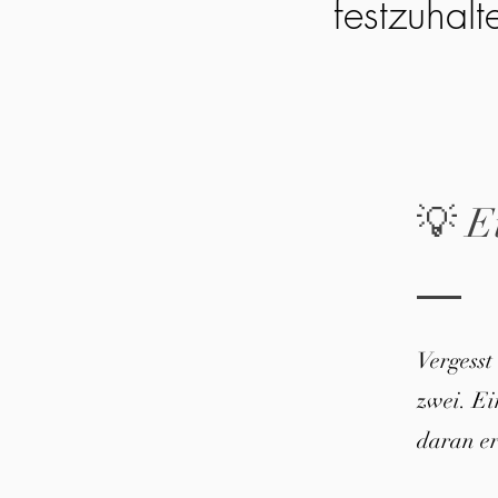
festzuhalt
💡 E
Vergesst
zwei. E
daran er