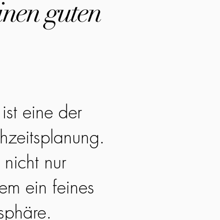
inen guten
ist eine der
hzeitsplanung.
 nicht nur
em ein feines
sphäre.