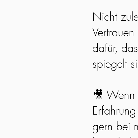
Nicht zul
Vertrauen
dafür, da
spiegelt s
🎥 Wenn 
Erfahrung
gern bei m