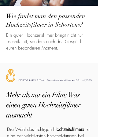
Wie findet man den passenden
Hochzeitsfilmer in Schortens?
Ein guter Hochzeitsfilmer bringt nicht nur
Technik mit, sondern auch das Gespür für
euren besonderen Moment.
VIDEOGRAF S. SAVA – Text zuletzt aktualisiert am 05. Juni 2025
Mehr als nur ein Film: Was
einen guten Hochzeitsfilmer
ausmacht
Die Wahl des richtigen
Hochzeitsfilmers
ist
eine der wichtigsten Entscheidungen bei