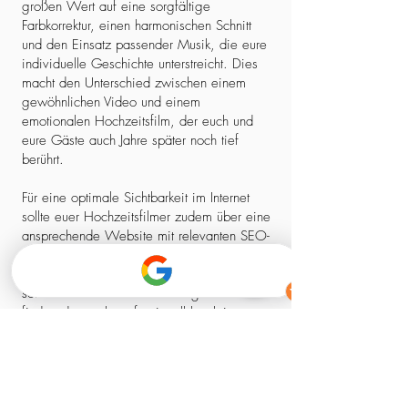
großen Wert auf eine sorgfältige
Farbkorrektur, einen harmonischen Schnitt
und den Einsatz passender Musik, die eure
individuelle Geschichte unterstreicht. Dies
macht den Unterschied zwischen einem
gewöhnlichen Video und einem
emotionalen Hochzeitsfilm, der euch und
eure Gäste auch Jahre später noch tief
berührt.
Für eine optimale Sichtbarkeit im Internet
sollte euer Hochzeitsfilmer zudem über eine
ansprechende Website mit relevanten SEO-
Elementen verfügen. So stellt ihr sicher,
dass ihr nicht nur einen kreativen Experten,
sondern auch einen zuverlässigen Partner
findet, der euch professionell begleitet –
von der ersten Kontaktaufnahme bis zum
fertigen Film.