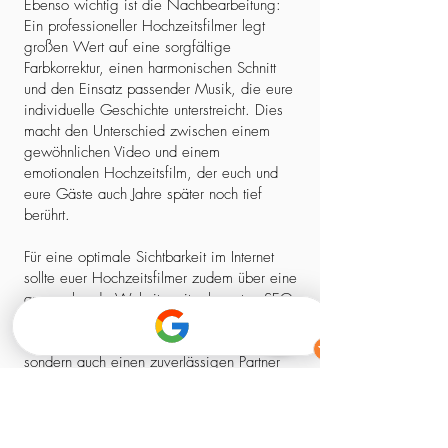
Ebenso wichtig ist die Nachbearbeitung:
Ein professioneller Hochzeitsfilmer legt
großen Wert auf eine sorgfältige
Farbkorrektur, einen harmonischen Schnitt
und den Einsatz passender Musik, die eure
individuelle Geschichte unterstreicht. Dies
macht den Unterschied zwischen einem
gewöhnlichen Video und einem
emotionalen Hochzeitsfilm, der euch und
eure Gäste auch Jahre später noch tief
berührt.
Für eine optimale Sichtbarkeit im Internet
sollte euer Hochzeitsfilmer zudem über eine
ansprechende Website mit relevanten SEO-
Elementen verfügen. So stellt ihr sicher,
dass ihr nicht nur einen kreativen Experten,
sondern auch einen zuverlässigen Partner
findet, der euch professionell begleitet –
von der ersten Kontaktaufnahme bis zum
fertigen Film.