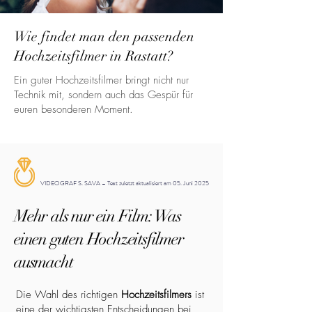
Wie findet man den passenden
Hochzeitsfilmer in Rastatt?
Ein guter Hochzeitsfilmer bringt nicht nur
Technik mit, sondern auch das Gespür für
euren besonderen Moment.
VIDEOGRAF S. SAVA – Text zuletzt aktualisiert am 05. Juni 2025
Mehr als nur ein Film: Was
einen guten Hochzeitsfilmer
ausmacht
Die Wahl des richtigen
Hochzeitsfilmers
ist
eine der wichtigsten Entscheidungen bei