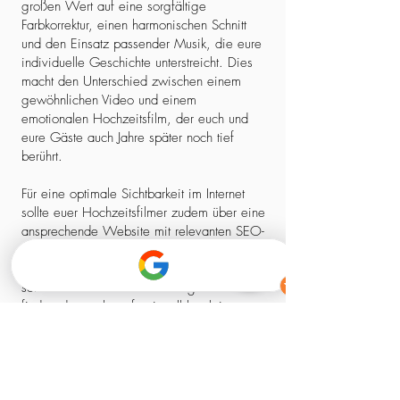
großen Wert auf eine sorgfältige
Farbkorrektur, einen harmonischen Schnitt
und den Einsatz passender Musik, die eure
individuelle Geschichte unterstreicht. Dies
macht den Unterschied zwischen einem
gewöhnlichen Video und einem
emotionalen Hochzeitsfilm, der euch und
eure Gäste auch Jahre später noch tief
berührt.
Für eine optimale Sichtbarkeit im Internet
sollte euer Hochzeitsfilmer zudem über eine
ansprechende Website mit relevanten SEO-
Elementen verfügen. So stellt ihr sicher,
dass ihr nicht nur einen kreativen Experten,
sondern auch einen zuverlässigen Partner
findet, der euch professionell begleitet –
von der ersten Kontaktaufnahme bis zum
fertigen Film.