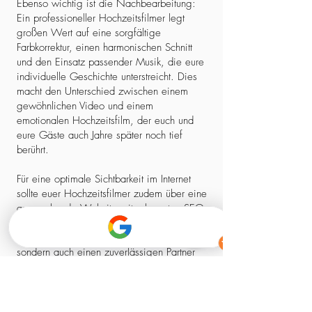
Ebenso wichtig ist die Nachbearbeitung:
Ein professioneller Hochzeitsfilmer legt
großen Wert auf eine sorgfältige
Farbkorrektur, einen harmonischen Schnitt
und den Einsatz passender Musik, die eure
individuelle Geschichte unterstreicht. Dies
macht den Unterschied zwischen einem
gewöhnlichen Video und einem
emotionalen Hochzeitsfilm, der euch und
eure Gäste auch Jahre später noch tief
berührt.
Für eine optimale Sichtbarkeit im Internet
sollte euer Hochzeitsfilmer zudem über eine
ansprechende Website mit relevanten SEO-
Elementen verfügen. So stellt ihr sicher,
dass ihr nicht nur einen kreativen Experten,
sondern auch einen zuverlässigen Partner
findet, der euch professionell begleitet –
von der ersten Kontaktaufnahme bis zum
fertigen Film.