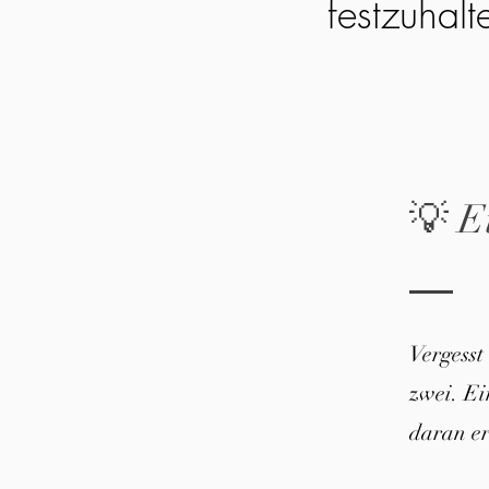
festzuhalt
💡 E
Vergesst
zwei. E
daran er