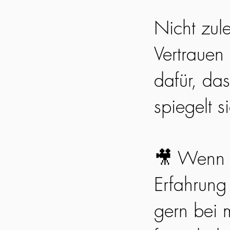
Nicht zul
Vertrauen
dafür, da
spiegelt s
🎥 Wenn 
Erfahrung
gern bei m