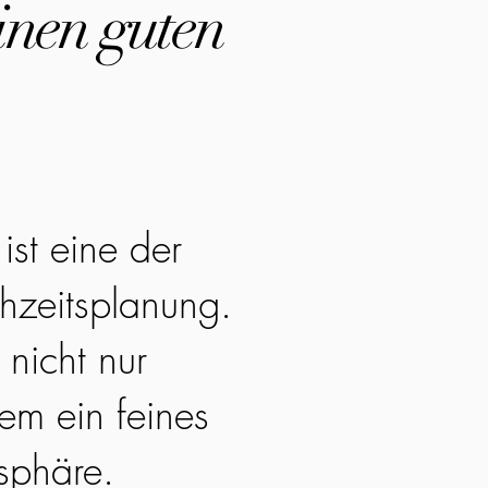
inen guten
ist eine der
hzeitsplanung.
 nicht nur
em ein feines
sphäre.