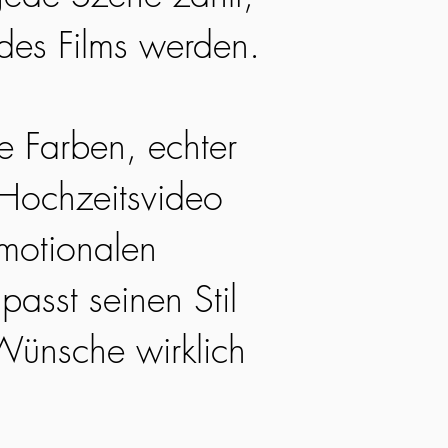
 des Films werden.
he Farben, echter
 Hochzeitsvideo
emotionalen
passt seinen Stil
Wünsche wirklich