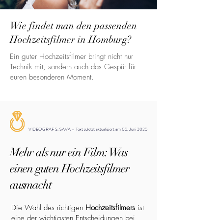
Wie findet man den passenden
Hochzeitsfilmer in Homburg?
Ein guter Hochzeitsfilmer bringt nicht nur
Technik mit, sondern auch das Gespür für
euren besonderen Moment.
VIDEOGRAF S. SAVA – Text zuletzt aktualisiert am 05. Juni 2025
Mehr als nur ein Film: Was
einen guten Hochzeitsfilmer
ausmacht
Die Wahl des richtigen
Hochzeitsfilmers
ist
eine der wichtigsten Entscheidungen bei