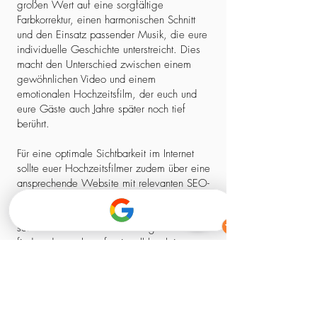
großen Wert auf eine sorgfältige
Farbkorrektur, einen harmonischen Schnitt
und den Einsatz passender Musik, die eure
individuelle Geschichte unterstreicht. Dies
macht den Unterschied zwischen einem
gewöhnlichen Video und einem
emotionalen Hochzeitsfilm, der euch und
eure Gäste auch Jahre später noch tief
berührt.
Für eine optimale Sichtbarkeit im Internet
sollte euer Hochzeitsfilmer zudem über eine
ansprechende Website mit relevanten SEO-
Elementen verfügen. So stellt ihr sicher,
dass ihr nicht nur einen kreativen Experten,
sondern auch einen zuverlässigen Partner
findet, der euch professionell begleitet –
von der ersten Kontaktaufnahme bis zum
fertigen Film.