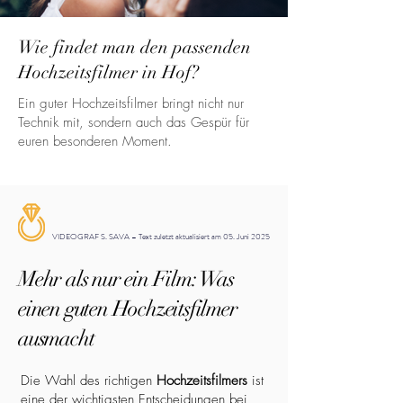
Wie findet man den passenden
Hochzeitsfilmer in Hof?
Ein guter Hochzeitsfilmer bringt nicht nur
Technik mit, sondern auch das Gespür für
euren besonderen Moment.
VIDEOGRAF S. SAVA – Text zuletzt aktualisiert am 05. Juni 2025
Mehr als nur ein Film: Was
einen guten Hochzeitsfilmer
ausmacht
Die Wahl des richtigen
Hochzeitsfilmers
ist
eine der wichtigsten Entscheidungen bei