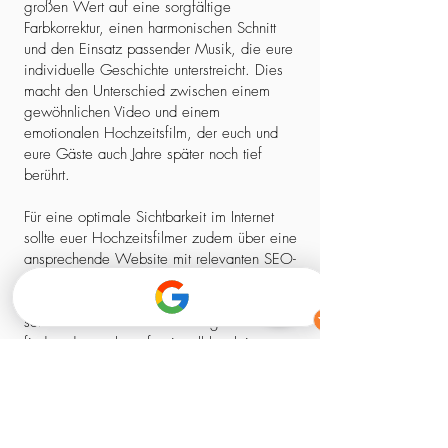
großen Wert auf eine sorgfältige
Farbkorrektur, einen harmonischen Schnitt
und den Einsatz passender Musik, die eure
individuelle Geschichte unterstreicht. Dies
macht den Unterschied zwischen einem
gewöhnlichen Video und einem
emotionalen Hochzeitsfilm, der euch und
eure Gäste auch Jahre später noch tief
berührt.
Für eine optimale Sichtbarkeit im Internet
sollte euer Hochzeitsfilmer zudem über eine
ansprechende Website mit relevanten SEO-
Elementen verfügen. So stellt ihr sicher,
dass ihr nicht nur einen kreativen Experten,
sondern auch einen zuverlässigen Partner
findet, der euch professionell begleitet –
von der ersten Kontaktaufnahme bis zum
fertigen Film.