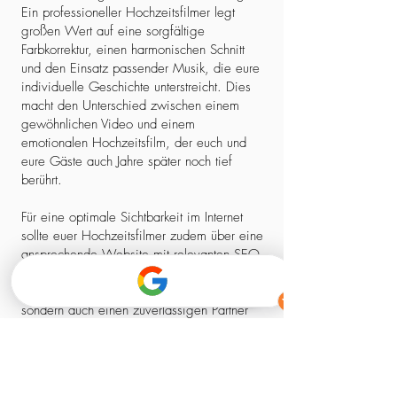
Ein professioneller Hochzeitsfilmer legt
großen Wert auf eine sorgfältige
Farbkorrektur, einen harmonischen Schnitt
und den Einsatz passender Musik, die eure
individuelle Geschichte unterstreicht. Dies
macht den Unterschied zwischen einem
gewöhnlichen Video und einem
emotionalen Hochzeitsfilm, der euch und
eure Gäste auch Jahre später noch tief
berührt.
Für eine optimale Sichtbarkeit im Internet
sollte euer Hochzeitsfilmer zudem über eine
ansprechende Website mit relevanten SEO-
Elementen verfügen. So stellt ihr sicher,
dass ihr nicht nur einen kreativen Experten,
sondern auch einen zuverlässigen Partner
findet, der euch professionell begleitet –
von der ersten Kontaktaufnahme bis zum
fertigen Film.