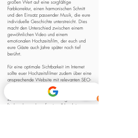
großen Wert auf eine sorgfältige
Farbkorrektur, einen harmonischen Schnitt
und den Einsatz passender Musik, die eure
individuelle Geschichte unterstreicht. Dies
macht den Unterschied zwischen einem
gewöhnlichen Video und einem
emotionalen Hochzeitsfilm, der euch und
eure Gäste auch Jahre später noch tief
berührt.
Für eine optimale Sichtbarkeit im Internet
sollte euer Hochzeitsfilmer zudem über eine
ansprechende Website mit relevanten SEO-
Elementen verfügen. So stellt ihr sicher,
dass ihr nicht nur einen kreativen Experten,
sondern auch einen zuverlässigen Partner
findet, der euch professionell begleitet –
von der ersten Kontaktaufnahme bis zum
fertigen Film.