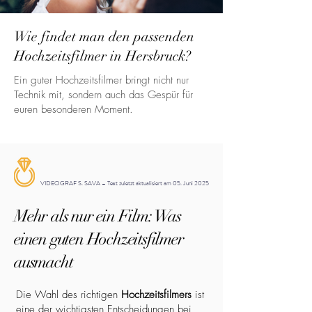
Wie findet man den passenden
Hochzeitsfilmer in Hersbruck?
Ein guter Hochzeitsfilmer bringt nicht nur
Technik mit, sondern auch das Gespür für
euren besonderen Moment.
VIDEOGRAF S. SAVA – Text zuletzt aktualisiert am 05. Juni 2025
Mehr als nur ein Film: Was
einen guten Hochzeitsfilmer
ausmacht
Die Wahl des richtigen
Hochzeitsfilmers
ist
eine der wichtigsten Entscheidungen bei