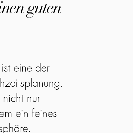
inen guten
ist eine der
hzeitsplanung.
 nicht nur
em ein feines
sphäre.