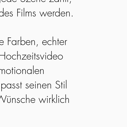
 des Films werden.
he Farben, echter
 Hochzeitsvideo
emotionalen
passt seinen Stil
Wünsche wirklich