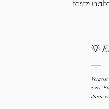
festzuhalt
💡 E
Vergesst
zwei. E
daran er