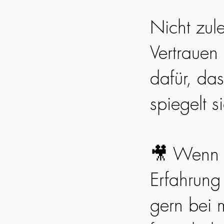
Nicht zul
Vertrauen
dafür, da
spiegelt s
🎥 Wenn 
Erfahrung
gern bei m