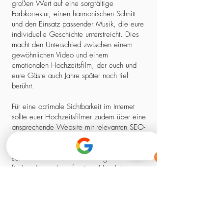
großen Wert auf eine sorgfältige
Farbkorrektur, einen harmonischen Schnitt
und den Einsatz passender Musik, die eure
individuelle Geschichte unterstreicht. Dies
macht den Unterschied zwischen einem
gewöhnlichen Video und einem
emotionalen Hochzeitsfilm, der euch und
eure Gäste auch Jahre später noch tief
berührt.
Für eine optimale Sichtbarkeit im Internet
sollte euer Hochzeitsfilmer zudem über eine
ansprechende Website mit relevanten SEO-
Elementen verfügen. So stellt ihr sicher,
dass ihr nicht nur einen kreativen Experten,
sondern auch einen zuverlässigen Partner
findet, der euch professionell begleitet –
von der ersten Kontaktaufnahme bis zum
fertigen Film.