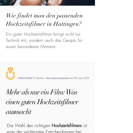
Wie findet man den passenden
Hochzeitsfilmer in Hattingen?
Ein guter Hochzeitsfilmer bringt nicht nur
Technik mit, sondern auch das Gespür für
euren besonderen Moment.
VIDEOGRAF S. SAVA – Text zuletzt aktualisiert am 05. Juni 2025
Mehr als nur ein Film: Was
einen guten Hochzeitsfilmer
ausmacht
Die Wahl des richtigen
Hochzeitsfilmers
ist
eine der wichtigsten Entscheidungen bei