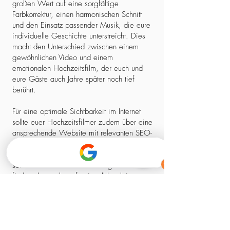
großen Wert auf eine sorgfältige
Farbkorrektur, einen harmonischen Schnitt
und den Einsatz passender Musik, die eure
individuelle Geschichte unterstreicht. Dies
macht den Unterschied zwischen einem
gewöhnlichen Video und einem
emotionalen Hochzeitsfilm, der euch und
eure Gäste auch Jahre später noch tief
berührt.
Für eine optimale Sichtbarkeit im Internet
sollte euer Hochzeitsfilmer zudem über eine
ansprechende Website mit relevanten SEO-
Elementen verfügen. So stellt ihr sicher,
dass ihr nicht nur einen kreativen Experten,
sondern auch einen zuverlässigen Partner
findet, der euch professionell begleitet –
von der ersten Kontaktaufnahme bis zum
fertigen Film.