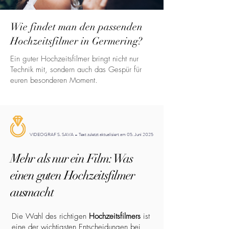
Wie findet man den passenden
Hochzeitsfilmer in Germering?
Ein guter Hochzeitsfilmer bringt nicht nur
Technik mit, sondern auch das Gespür für
euren besonderen Moment.
VIDEOGRAF S. SAVA – Text zuletzt aktualisiert am 05. Juni 2025
Mehr als nur ein Film: Was
einen guten Hochzeitsfilmer
ausmacht
Die Wahl des richtigen
Hochzeitsfilmers
ist
eine der wichtigsten Entscheidungen bei