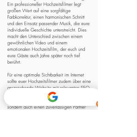
Ein professioneller Hochzeitsfilmer legt
großen Wert auf eine sorgfältige
Farbkorrektur, einen harmonischen Schnitt
und den Einsatz passender Musik, die eure
individuelle Geschichte unterstreicht. Dies
macht den Unterschied zwischen einem
gewöhnlichen Video und einem
emotionalen Hochzeitsfilm, der euch und
eure Gäste auch Jahre später noch tief
berührt.
Für eine optimale Sichtbarkeit im Internet
sollte euer Hochzeitsfilmer zudem über eine
ansprechende Website mit relevanten SEO-
Elementen verfügen. So stellt ihr sicher,
dass ihr nicht nur einen kreativen Experten,
sondern auch einen zuverlässigen Partner
findet, der euch professionell begleitet –
von der ersten Kontaktaufnahme bis zum
fertigen Film.