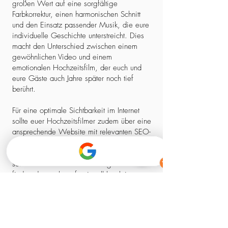
großen Wert auf eine sorgfältige
Farbkorrektur, einen harmonischen Schnitt
und den Einsatz passender Musik, die eure
individuelle Geschichte unterstreicht. Dies
macht den Unterschied zwischen einem
gewöhnlichen Video und einem
emotionalen Hochzeitsfilm, der euch und
eure Gäste auch Jahre später noch tief
berührt.
Für eine optimale Sichtbarkeit im Internet
sollte euer Hochzeitsfilmer zudem über eine
ansprechende Website mit relevanten SEO-
Elementen verfügen. So stellt ihr sicher,
dass ihr nicht nur einen kreativen Experten,
sondern auch einen zuverlässigen Partner
findet, der euch professionell begleitet –
von der ersten Kontaktaufnahme bis zum
fertigen Film.