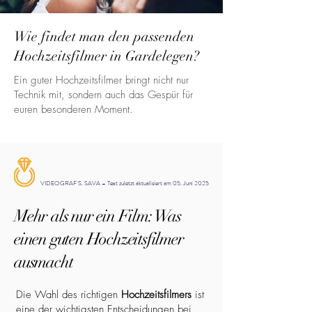
Wie findet man den passenden
Hochzeitsfilmer in Gardelegen?
Ein guter Hochzeitsfilmer bringt nicht nur
Technik mit, sondern auch das Gespür für
euren besonderen Moment.
VIDEOGRAF S. SAVA – Text zuletzt aktualisiert am 05. Juni 2025
Mehr als nur ein Film: Was
einen guten Hochzeitsfilmer
ausmacht
Die Wahl des richtigen
Hochzeitsfilmers
ist
eine der wichtigsten Entscheidungen bei