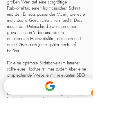
großen Wert auf eine sorgfältige
Farbkorrektur, einen harmonischen Schnitt
und den Einsatz passender Musik, die eure
individuelle Geschichte unterstreicht. Dies
macht den Unterschied zwischen einem
gewöhnlichen Video und einem
emotionalen Hochzeitsfilm, der euch und
eure Gäste auch Jahre später noch tief
berührt.
Für eine optimale Sichtbarkeit im Internet
sollte euer Hochzeitsfilmer zudem über eine
ansprechende Website mit relevanten SEO-
Elementen verfügen. So stellt ihr sicher,
dass ihr nicht nur einen kreativen Experten,
sondern auch einen zuverlässigen Partner
findet, der euch professionell begleitet –
von der ersten Kontaktaufnahme bis zum
fertigen Film.