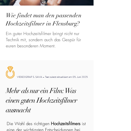
Wie findet man den passenden
Hochzeitsfilmer in Flensburg?
Ein guter Hochzeitsfilmer bringt nicht nur
Technik mit, sondern auch das Gespür für
euren besonderen Moment.
VIDEOGRAF S. SAVA – Text zuletzt aktualisiert am 05. Juni 2025
Mehr als nur ein Film: Was
einen guten Hochzeitsfilmer
ausmacht
Die Wahl des richtigen
Hochzeitsfilmers
ist
eine der wichtigsten Entscheidungen bei