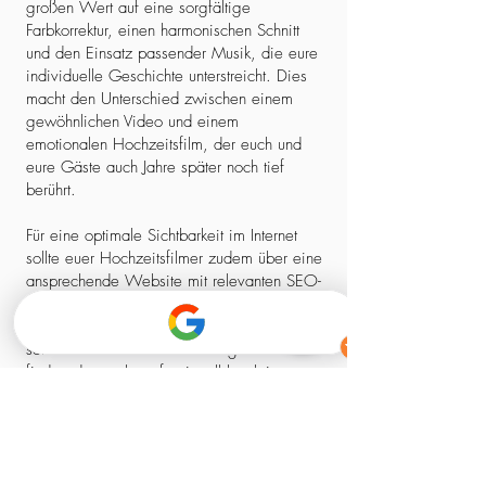
großen Wert auf eine sorgfältige
Farbkorrektur, einen harmonischen Schnitt
und den Einsatz passender Musik, die eure
individuelle Geschichte unterstreicht. Dies
macht den Unterschied zwischen einem
gewöhnlichen Video und einem
emotionalen Hochzeitsfilm, der euch und
eure Gäste auch Jahre später noch tief
berührt.
Für eine optimale Sichtbarkeit im Internet
sollte euer Hochzeitsfilmer zudem über eine
ansprechende Website mit relevanten SEO-
Elementen verfügen. So stellt ihr sicher,
dass ihr nicht nur einen kreativen Experten,
sondern auch einen zuverlässigen Partner
findet, der euch professionell begleitet –
von der ersten Kontaktaufnahme bis zum
fertigen Film.