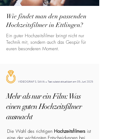
Wie findet man den passenden
Hochzeitsfilmer in Ettlingen?
Ein guter Hochzeitsfilmer bringt nicht nur
Technik mit, sondern auch das Gespür für
euren besonderen Moment.
VIDEOGRAF S. SAVA – Text zuletzt aktualisiert am 05. Juni 2025
Mehr als nur ein Film: Was
einen guten Hochzeitsfilmer
ausmacht
Die Wahl des richtigen
Hochzeitsfilmers
ist
eine der wichtigsten Entscheidungen bei