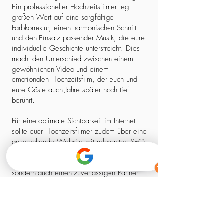
Ein professioneller Hochzeitsfilmer legt
großen Wert auf eine sorgfältige
Farbkorrektur, einen harmonischen Schnitt
und den Einsatz passender Musik, die eure
individuelle Geschichte unterstreicht. Dies
macht den Unterschied zwischen einem
gewöhnlichen Video und einem
emotionalen Hochzeitsfilm, der euch und
eure Gäste auch Jahre später noch tief
berührt.
Für eine optimale Sichtbarkeit im Internet
sollte euer Hochzeitsfilmer zudem über eine
ansprechende Website mit relevanten SEO-
Elementen verfügen. So stellt ihr sicher,
dass ihr nicht nur einen kreativen Experten,
sondern auch einen zuverlässigen Partner
findet, der euch professionell begleitet –
von der ersten Kontaktaufnahme bis zum
fertigen Film.