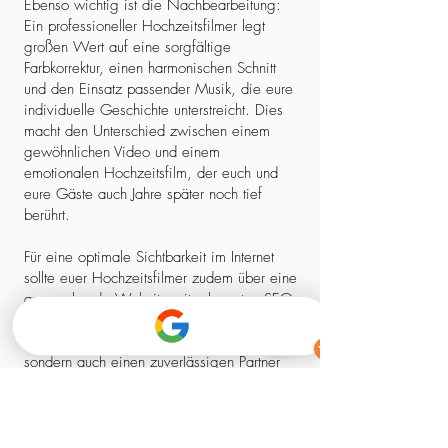
Ebenso wichtig ist die Nachbearbeitung:
Ein professioneller Hochzeitsfilmer legt
großen Wert auf eine sorgfältige
Farbkorrektur, einen harmonischen Schnitt
und den Einsatz passender Musik, die eure
individuelle Geschichte unterstreicht. Dies
macht den Unterschied zwischen einem
gewöhnlichen Video und einem
emotionalen Hochzeitsfilm, der euch und
eure Gäste auch Jahre später noch tief
berührt.
Für eine optimale Sichtbarkeit im Internet
sollte euer Hochzeitsfilmer zudem über eine
ansprechende Website mit relevanten SEO-
Elementen verfügen. So stellt ihr sicher,
dass ihr nicht nur einen kreativen Experten,
sondern auch einen zuverlässigen Partner
findet, der euch professionell begleitet –
von der ersten Kontaktaufnahme bis zum
fertigen Film.