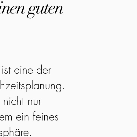
inen guten
ist eine der
hzeitsplanung.
 nicht nur
em ein feines
sphäre.