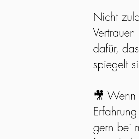
Nicht zul
Vertrauen
dafür, da
spiegelt s
🎥 Wenn 
Erfahrung
gern bei m