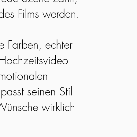
 des Films werden.
he Farben, echter
 Hochzeitsvideo
emotionalen
passt seinen Stil
Wünsche wirklich