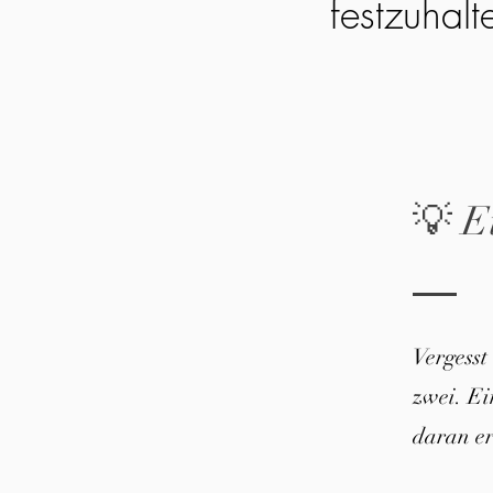
festzuhalt
💡 E
Vergesst
zwei. E
daran er