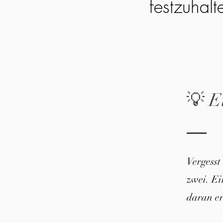
festzuhalt
💡 E
Vergesst
zwei. E
daran er