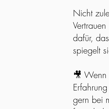
Nicht zul
Vertrauen
dafür, da
spiegelt s
🎥 Wenn 
Erfahrung
gern bei m