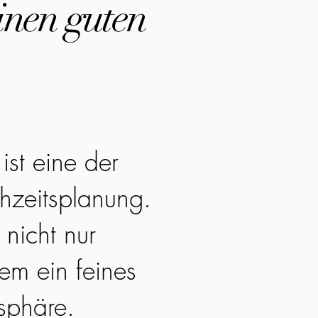
inen guten
ist eine der
hzeitsplanung.
 nicht nur
em ein feines
sphäre.