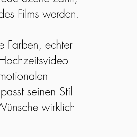
 des Films werden.
he Farben, echter
 Hochzeitsvideo
emotionalen
passt seinen Stil
Wünsche wirklich