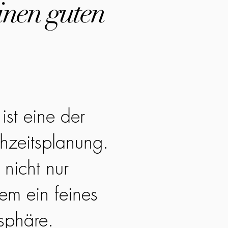
inen guten
ist eine der
hzeitsplanung.
 nicht nur
em ein feines
sphäre.