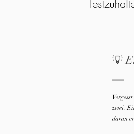
festzuhalt
💡 E
Vergesst
zwei. E
daran er