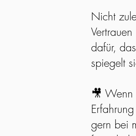
Nicht zul
Vertrauen
dafür, da
spiegelt s
🎥 Wenn 
Erfahrung
gern bei m