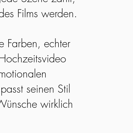
 des Films werden.
he Farben, echter
 Hochzeitsvideo
emotionalen
passt seinen Stil
Wünsche wirklich