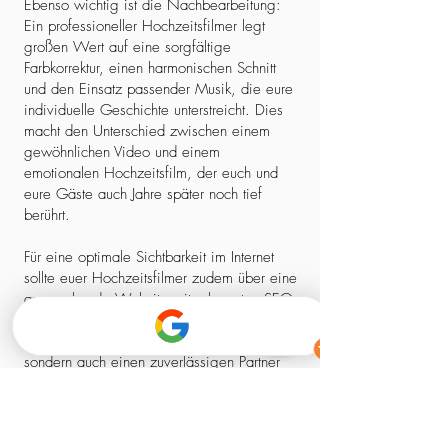
Ebenso wichtig ist die Nachbearbeitung:
Ein professioneller Hochzeitsfilmer legt
großen Wert auf eine sorgfältige
Farbkorrektur, einen harmonischen Schnitt
und den Einsatz passender Musik, die eure
individuelle Geschichte unterstreicht. Dies
macht den Unterschied zwischen einem
gewöhnlichen Video und einem
emotionalen Hochzeitsfilm, der euch und
eure Gäste auch Jahre später noch tief
berührt.
Für eine optimale Sichtbarkeit im Internet
sollte euer Hochzeitsfilmer zudem über eine
ansprechende Website mit relevanten SEO-
Elementen verfügen. So stellt ihr sicher,
dass ihr nicht nur einen kreativen Experten,
sondern auch einen zuverlässigen Partner
findet, der euch professionell begleitet –
von der ersten Kontaktaufnahme bis zum
fertigen Film.