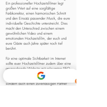
Ein professioneller Hochzeitsfilmer legt
großen Wert auf eine sorgfältige
Farbkorrektur, einen harmonischen Schnitt
und den Einsatz passender Musik, die eure
individuelle Geschichte unterstreicht. Dies
macht den Unterschied zwischen einem
gewöhnlichen Video und einem
emotionalen Hochzeitsfilm, der euch und
eure Gäste auch Jahre später noch tief
berührt.
Für eine optimale Sichtbarkeit im Internet
sollte euer Hochzeitsfilmer zudem über eine
ansprechende Website mit relevanten SEO-
Elementen verfügen. So stellt ihr sicher,
dass ihr nicht nur einen kreativen Experten,
sondern auch einen zuverlässigen Partner
findet, der euch professionell begleitet –
von der ersten Kontaktaufnahme bis zum
fertigen Film.