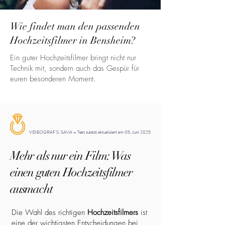
Wie findet man den passenden
Hochzeitsfilmer in Bensheim?
Ein guter Hochzeitsfilmer bringt nicht nur
Technik mit, sondern auch das Gespür für
euren besonderen Moment.
VIDEOGRAF S. SAVA – Text zuletzt aktualisiert am 05. Juni 2025
Mehr als nur ein Film: Was
einen guten Hochzeitsfilmer
ausmacht
Die Wahl des richtigen
Hochzeitsfilmers
ist
eine der wichtigsten Entscheidungen bei