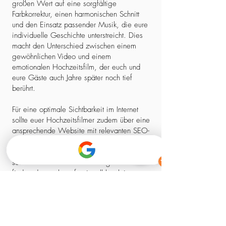
großen Wert auf eine sorgfältige
Farbkorrektur, einen harmonischen Schnitt
und den Einsatz passender Musik, die eure
individuelle Geschichte unterstreicht. Dies
macht den Unterschied zwischen einem
gewöhnlichen Video und einem
emotionalen Hochzeitsfilm, der euch und
eure Gäste auch Jahre später noch tief
berührt.
Für eine optimale Sichtbarkeit im Internet
sollte euer Hochzeitsfilmer zudem über eine
ansprechende Website mit relevanten SEO-
Elementen verfügen. So stellt ihr sicher,
dass ihr nicht nur einen kreativen Experten,
sondern auch einen zuverlässigen Partner
findet, der euch professionell begleitet –
von der ersten Kontaktaufnahme bis zum
fertigen Film.