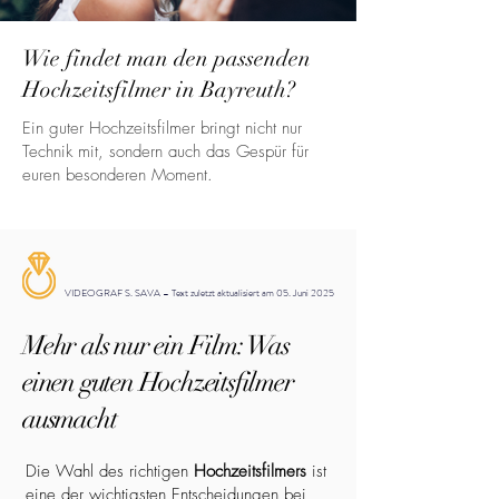
Wie findet man den passenden
Hochzeitsfilmer in Bayreuth?
Ein guter Hochzeitsfilmer bringt nicht nur
Technik mit, sondern auch das Gespür für
euren besonderen Moment.
VIDEOGRAF S. SAVA – Text zuletzt aktualisiert am 05. Juni 2025
Mehr als nur ein Film: Was
einen guten Hochzeitsfilmer
ausmacht
Die Wahl des richtigen
Hochzeitsfilmers
ist
eine der wichtigsten Entscheidungen bei