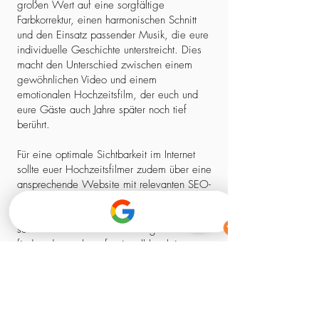
großen Wert auf eine sorgfältige
Farbkorrektur, einen harmonischen Schnitt
und den Einsatz passender Musik, die eure
individuelle Geschichte unterstreicht. Dies
macht den Unterschied zwischen einem
gewöhnlichen Video und einem
emotionalen Hochzeitsfilm, der euch und
eure Gäste auch Jahre später noch tief
berührt.
Für eine optimale Sichtbarkeit im Internet
sollte euer Hochzeitsfilmer zudem über eine
ansprechende Website mit relevanten SEO-
Elementen verfügen. So stellt ihr sicher,
dass ihr nicht nur einen kreativen Experten,
sondern auch einen zuverlässigen Partner
findet, der euch professionell begleitet –
von der ersten Kontaktaufnahme bis zum
fertigen Film.