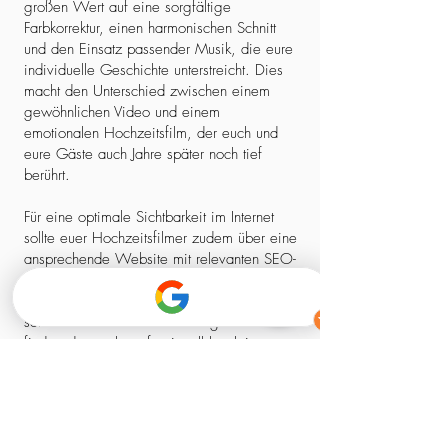
großen Wert auf eine sorgfältige
Farbkorrektur, einen harmonischen Schnitt
und den Einsatz passender Musik, die eure
individuelle Geschichte unterstreicht. Dies
macht den Unterschied zwischen einem
gewöhnlichen Video und einem
emotionalen Hochzeitsfilm, der euch und
eure Gäste auch Jahre später noch tief
berührt.
Für eine optimale Sichtbarkeit im Internet
sollte euer Hochzeitsfilmer zudem über eine
ansprechende Website mit relevanten SEO-
Elementen verfügen. So stellt ihr sicher,
dass ihr nicht nur einen kreativen Experten,
sondern auch einen zuverlässigen Partner
findet, der euch professionell begleitet –
von der ersten Kontaktaufnahme bis zum
fertigen Film.