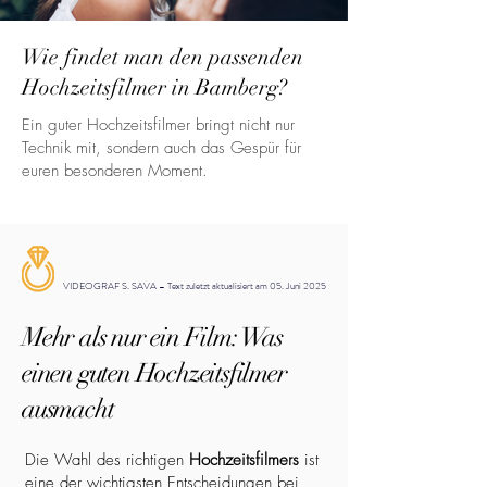
Wie findet man den passenden
Hochzeitsfilmer in Bamberg?
Ein guter Hochzeitsfilmer bringt nicht nur
Technik mit, sondern auch das Gespür für
euren besonderen Moment.
VIDEOGRAF S. SAVA – Text zuletzt aktualisiert am 05. Juni 2025
Mehr als nur ein Film: Was
einen guten Hochzeitsfilmer
ausmacht
Die Wahl des richtigen
Hochzeitsfilmers
ist
eine der wichtigsten Entscheidungen bei