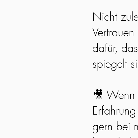
Nicht zul
Vertrauen
dafür, da
spiegelt s
🎥 Wenn 
Erfahrung
gern bei m