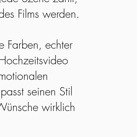
 des Films werden.
he Farben, echter
 Hochzeitsvideo
emotionalen
passt seinen Stil
Wünsche wirklich