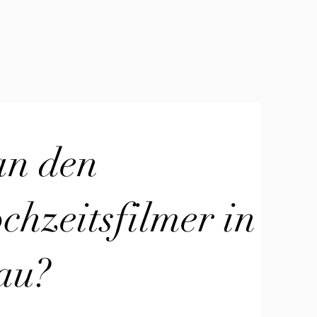
an den
hzeitsfilmer in
au?