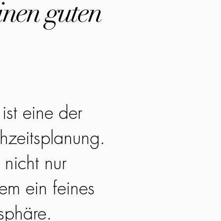
inen guten
ist eine der
hzeitsplanung.
 nicht nur
em ein feines
sphäre.