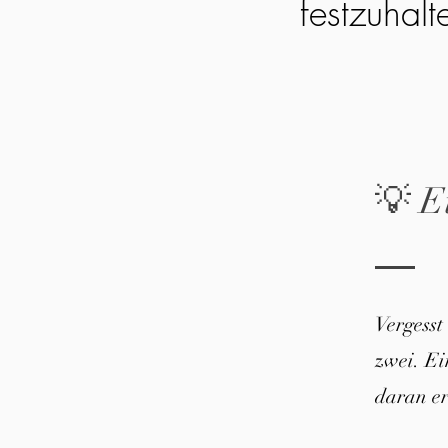
festzuhalt
💡 E
Vergesst
zwei. E
daran er