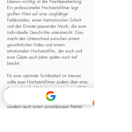
Ebenso wichtig ist die Nachbearbeitung:
Ein professioneller Hochzeitsfilmer legt
großen Wert auf eine sorgfältige
Farbkorrektur, einen harmonischen Schnitt
und den Einsatz passender Musik, die eure
individuelle Geschichte unterstreicht. Dies
macht den Unterschied zwischen einem
gewöhnlichen Video und einem
emotionalen Hochzeitsfilm, der euch und
eure Gäste auch Jahre später noch tief
berührt.
Für eine optimale Sichtbarkeit im Internet
sollte euer Hochzeitsfilmer zudem über eine
ansprechende Website mit relevanten SEO-
Elementen verfügen. So stellt ihr sicher,
dass ihr nicht nur einen kreativen Experten,
sondern auch einen zuverlässigen Partner
findet, der euch professionell begleitet –
von der ersten Kontaktaufnahme bis zum
fertigen Film.