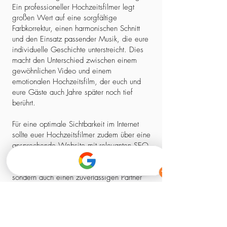
Ein professioneller Hochzeitsfilmer legt
großen Wert auf eine sorgfältige
Farbkorrektur, einen harmonischen Schnitt
und den Einsatz passender Musik, die eure
individuelle Geschichte unterstreicht. Dies
macht den Unterschied zwischen einem
gewöhnlichen Video und einem
emotionalen Hochzeitsfilm, der euch und
eure Gäste auch Jahre später noch tief
berührt.
Für eine optimale Sichtbarkeit im Internet
sollte euer Hochzeitsfilmer zudem über eine
ansprechende Website mit relevanten SEO-
Elementen verfügen. So stellt ihr sicher,
dass ihr nicht nur einen kreativen Experten,
sondern auch einen zuverlässigen Partner
findet, der euch professionell begleitet –
von der ersten Kontaktaufnahme bis zum
fertigen Film.