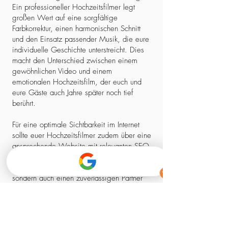
Ein professioneller Hochzeitsfilmer legt
großen Wert auf eine sorgfältige
Farbkorrektur, einen harmonischen Schnitt
und den Einsatz passender Musik, die eure
individuelle Geschichte unterstreicht. Dies
macht den Unterschied zwischen einem
gewöhnlichen Video und einem
emotionalen Hochzeitsfilm, der euch und
eure Gäste auch Jahre später noch tief
berührt.
Für eine optimale Sichtbarkeit im Internet
sollte euer Hochzeitsfilmer zudem über eine
ansprechende Website mit relevanten SEO-
Elementen verfügen. So stellt ihr sicher,
dass ihr nicht nur einen kreativen Experten,
sondern auch einen zuverlässigen Partner
findet, der euch professionell begleitet –
von der ersten Kontaktaufnahme bis zum
fertigen Film.