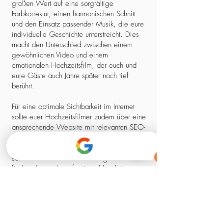
großen Wert auf eine sorgfältige
Farbkorrektur, einen harmonischen Schnitt
und den Einsatz passender Musik, die eure
individuelle Geschichte unterstreicht. Dies
macht den Unterschied zwischen einem
gewöhnlichen Video und einem
emotionalen Hochzeitsfilm, der euch und
eure Gäste auch Jahre später noch tief
berührt.
Für eine optimale Sichtbarkeit im Internet
sollte euer Hochzeitsfilmer zudem über eine
ansprechende Website mit relevanten SEO-
Elementen verfügen. So stellt ihr sicher,
dass ihr nicht nur einen kreativen Experten,
sondern auch einen zuverlässigen Partner
findet, der euch professionell begleitet –
von der ersten Kontaktaufnahme bis zum
fertigen Film.