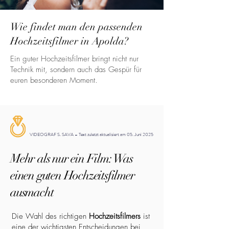
Wie findet man den passenden
Hochzeitsfilmer in Apolda?
Ein guter Hochzeitsfilmer bringt nicht nur
Technik mit, sondern auch das Gespür für
euren besonderen Moment.
VIDEOGRAF S. SAVA – Text zuletzt aktualisiert am 05. Juni 2025
Mehr als nur ein Film: Was
einen guten Hochzeitsfilmer
ausmacht
Die Wahl des richtigen
Hochzeitsfilmers
ist
eine der wichtigsten Entscheidungen bei