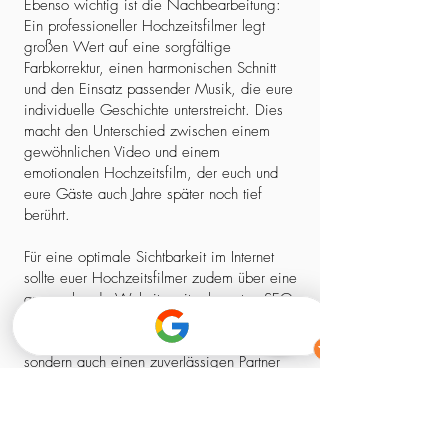
Ebenso wichtig ist die Nachbearbeitung:
Ein professioneller Hochzeitsfilmer legt
großen Wert auf eine sorgfältige
Farbkorrektur, einen harmonischen Schnitt
und den Einsatz passender Musik, die eure
individuelle Geschichte unterstreicht. Dies
macht den Unterschied zwischen einem
gewöhnlichen Video und einem
emotionalen Hochzeitsfilm, der euch und
eure Gäste auch Jahre später noch tief
berührt.
Für eine optimale Sichtbarkeit im Internet
sollte euer Hochzeitsfilmer zudem über eine
ansprechende Website mit relevanten SEO-
Elementen verfügen. So stellt ihr sicher,
dass ihr nicht nur einen kreativen Experten,
sondern auch einen zuverlässigen Partner
findet, der euch professionell begleitet –
von der ersten Kontaktaufnahme bis zum
fertigen Film.